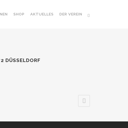
NEN
SHOP
AKTUELLES
DER VEREIN
472 DÜSSELDORF