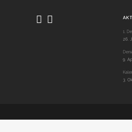
AK
1. D
26. 
Deni
9. A
Kale
3. O