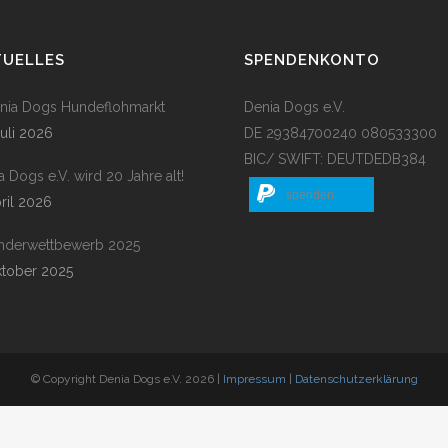
TUELLES
SPENDENKONTO
enia Dogs Hundeflohmarkt
Denia Dogs e.V.
Juli 2026
DE 29384700240 080533300
BIC/ SWIFT: DEUTDEDB384
a Dogs e.V. wird 20 Jahre alt!
spenden
pril 2026
nderwettbewerb 2025
ktober 2025
© Copyright Denia Dogs e.V. 2026 |
Impressum
|
Datenschutzerklärung