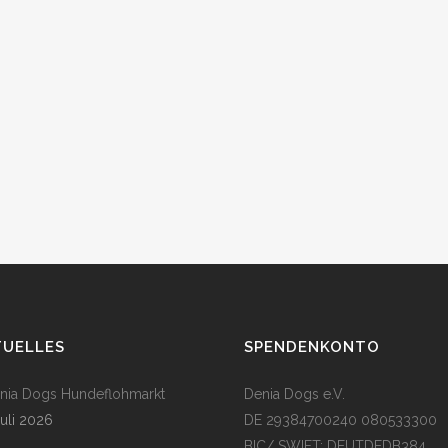
TUELLES
SPENDENKONTO
enia Dogs Hundeflohmarkt
Denia Dogs e.V.
Juli 2026
DE 29384700240 080533300
BIC/ SWIFT: DEUTDEDB384