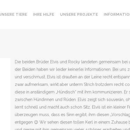
UNSERE TIERE
IHRE HILFE
UNSERE PROJEKTE
INFORMATIO
Die beiden Brüder Elvis und Rocky landeten gemeinsam bei u
der Beiden haben wir leider keinerlei Informationen. Bei un
und verschmust. Elvis ist draußen an der Leine recht entspann
zwar aufmerksam, wirkt aber unterm Strich trotzdem recht coo
diese in anständigem „Hündisch“ mit ihm kommunizieren. Er 
zwischen Hündinnen und Rüden. Elvis zeigt sich souverän, o
lernt schnell und macht auch schon Sitz. Elvis ist ein kleine
überzeugen muss, dass es Sinn ergibt, ihm diesen „Vorschla
entgegen 😉 Wir sehen diesen tollen Kerl in einem Zuhause
und gerne mit ihm gemeinsam vieles schönes erarbeiten und