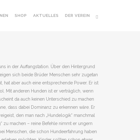
NEN
SHOP
AKTUELLES
DER VEREIN
ns in der Auffangstation. Über den Hintergrund
s zeigen sich beide Brüder Menschen sehr zugetan
t, hat aber auch eine entsprechende Power. Er ist
l. Mit anderen Hunden ist er verträglich, wenn
scheint da auch keinen Unterschied zu machen
hne, dass dabei Dominanz zu erkennen wäre. Er
r Freigeist, den man nach „Hundelogik“ manchmal
g“ zu machen – reine Befehle nimmt er ungern
 bei Menschen, die schon Hundeerfahrung haben
 erleben möchten. Kinder sollten schon etwas