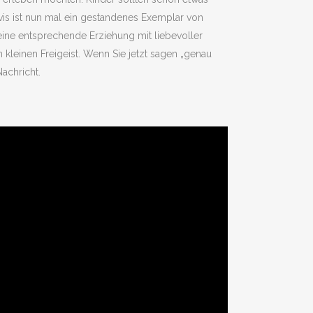
vis ist nun mal ein gestandenes Exemplar von
 eine entsprechende Erziehung mit liebevoller
kleinen Freigeist. Wenn Sie jetzt sagen „genau
Nachricht.