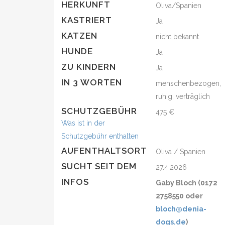
HERKUNFT
Oliva/Spanien
KASTRIERT
Ja
KATZEN
nicht bekannt
HUNDE
Ja
ZU KINDERN
Ja
IN 3 WORTEN
menschenbezogen,
ruhig, verträglich
SCHUTZGEBÜHR
475 €
Was ist in der
Schutzgebühr enthalten
AUFENTHALTSORT
Oliva / Spanien
SUCHT SEIT DEM
27.4.2026
INFOS
Gaby Bloch (0172
2758550 oder
bloch@denia-
dogs.de
)