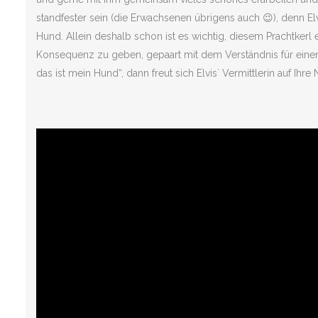
standfester sein (die Erwachsenen übrigens auch 😉), denn El
Hund. Allein deshalb schon ist es wichtig, diesem Prachtkerl
Konsequenz zu geben, gepaart mit dem Verständnis für einen 
das ist mein Hund“, dann freut sich Elvis` Vermittlerin auf Ihre 