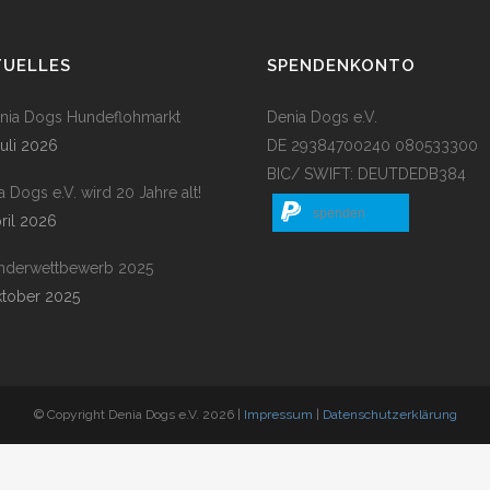
TUELLES
SPENDENKONTO
enia Dogs Hundeflohmarkt
Denia Dogs e.V.
Juli 2026
DE 29384700240 080533300
BIC/ SWIFT: DEUTDEDB384
a Dogs e.V. wird 20 Jahre alt!
spenden
pril 2026
nderwettbewerb 2025
ktober 2025
© Copyright Denia Dogs e.V. 2026 |
Impressum
|
Datenschutzerklärung