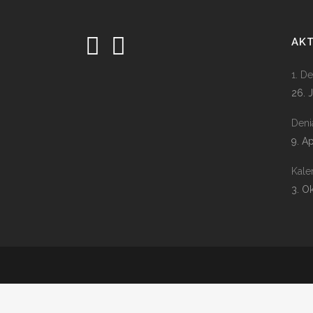
AK
1. D
26. 
Deni
9. A
Kale
3. O