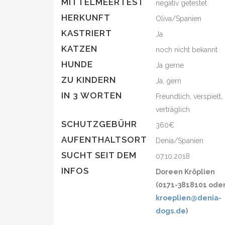
MITTELMEERTEST
negativ getestet
HERKUNFT
Oliva/Spanien
KASTRIERT
Ja
KATZEN
noch nicht bekannt
HUNDE
Ja gerne
ZU KINDERN
Ja, gern
IN 3 WORTEN
Freundlich, verspielt,
verträglich
SCHUTZGEBÜHR
360€
AUFENTHALTSORT
Denia/Spanien
SUCHT SEIT DEM
07.10.2018
INFOS
Doreen Kröplien
(0171-3818101 ode
kroeplien@denia-
dogs.de
)