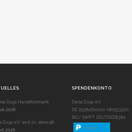
TUELLES
SPENDENKONTO
enia Dogs Hundeflohmarkt
Denia Dogs e.V.
Juli 2026
DE 29384700240 080533300
BIC/ SWIFT: DEUTDEDB384
a Dogs e.V. wird 20 Jahre alt!
spenden
pril 2026