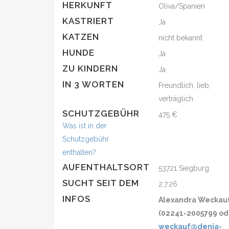
HERKUNFT
Oliva/Spanien
KASTRIERT
Ja
KATZEN
nicht bekannt
HUNDE
Ja
ZU KINDERN
Ja
IN 3 WORTEN
Freundlich, lieb,
verträglich
SCHUTZGEBÜHR
475 €
Was ist in der
Schutzgebühr
enthalten?
AUFENTHALTSORT
53721 Siegburg
SUCHT SEIT DEM
2.7.26
INFOS
Alexandra Weckau
(02241-2005799 od
weckauf@denia-