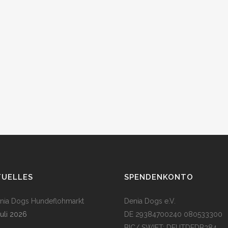
TUELLES
SPENDENKONTO
enia Dogs Hundeflohmarkt
Denia Dogs e.V.
Juli 2026
DE 29384700240 080533300
BIC/ SWIFT: DEUTDEDB384