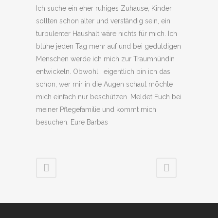
Ich suche ein eher ruhiges Zuhause, Kinder
sollten schon älter und verständig sein, ein
turbulenter Haushalt wäre nichts für mich. Ich
blühe jeden Tag mehr auf und bei geduldigen
Menschen werde ich mich zur Traumhündin
entwickeln. Obwohl… eigentlich bin ich das
schon, wer mir in die Augen schaut möchte
mich einfach nur beschützen. Meldet Euch bei
meiner Pflegefamilie und kommt mich
besuchen. Eure Barbas