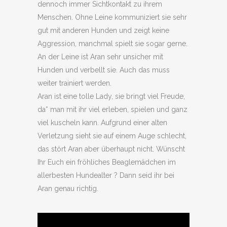
dennoch immer Sichtkontakt zu ihrem
Menschen. Ohne Leine kommuniziert sie sehr
gut mit anderen Hunden und zeigt keine
Aggression, manchmal spielt sie sogar gerne.
An der Leine ist Aran sehr unsicher mit
Hunden und verbellt sie. Auch das muss
weiter trainiert werden.
Aran ist eine tolle Lady, sie bringt viel Freude,
da* man mit ihr viel erleben, spielen und ganz
viel kuscheln kann. Aufgrund einer alten
Verletzung sieht sie auf einem Auge schlecht,
das stört Aran aber überhaupt nicht. Wünscht
Ihr Euch ein fröhliches Beaglemädchen im
allerbesten Hundealter ? Dann seid ihr bei
Aran genau richtig.