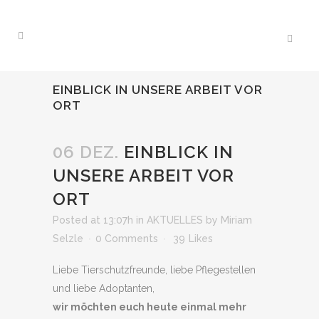
EINBLICK IN UNSERE ARBEIT VOR
ORT
06 DEZ.
EINBLICK IN
UNSERE ARBEIT VOR
ORT
Posted at 13:07h
in
AKTUELLES
by
Miriam
Selzle
0 Comments
39
Likes
Liebe Tierschutzfreunde, liebe Pflegestellen
und liebe Adoptanten,
wir möchten euch heute einmal mehr