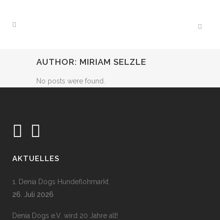
AUTHOR: MIRIAM SELZLE
No posts were found.
AKTUELLES
1. Denia Dogs Hundeflohmarkt
26. Juli 2026
Denia Dogs e.V. wird 20 Jahre alt!