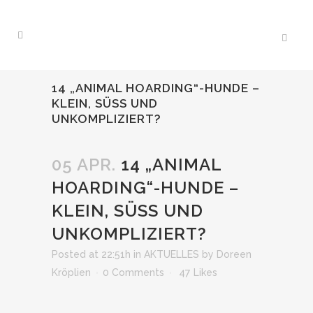
14 „ANIMAL HOARDING“-HUNDE –
KLEIN, SÜSS UND U
NKOMPLIZIERT?
05 APR.
14 „ANIMAL
HOARDING“-HUNDE –
KLEIN, SÜSS UND U
NKOMPLIZIERT?
Posted at 22:51h
in
AKTUELLES
by
Doreen
Kröplien
0 Comments
47
Likes