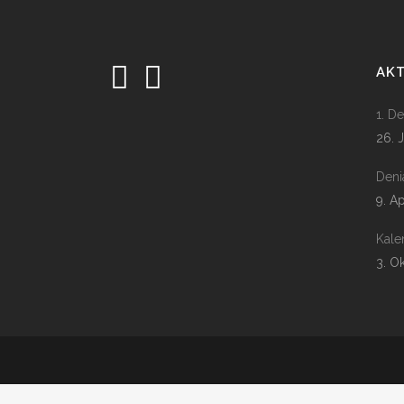
AK
1. D
26. 
Deni
9. A
Kale
3. O