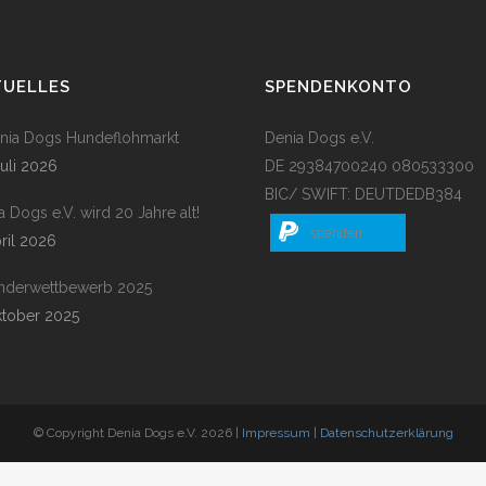
TUELLES
SPENDENKONTO
enia Dogs Hundeflohmarkt
Denia Dogs e.V.
Juli 2026
DE 29384700240 080533300
BIC/ SWIFT: DEUTDEDB384
a Dogs e.V. wird 20 Jahre alt!
spenden
pril 2026
nderwettbewerb 2025
ktober 2025
© Copyright Denia Dogs e.V. 2026 |
Impressum
|
Datenschutzerklärung